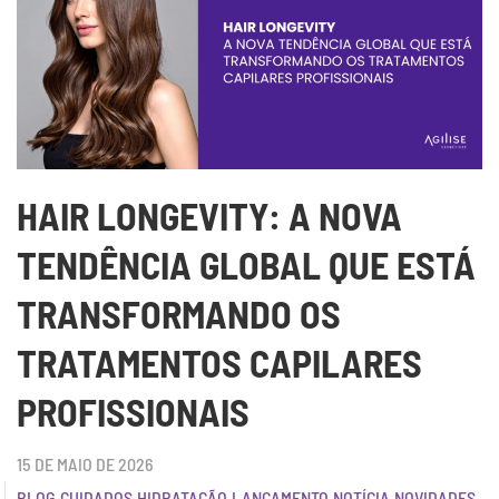
HAIR LONGEVITY: A NOVA
TENDÊNCIA GLOBAL QUE ESTÁ
TRANSFORMANDO OS
TRATAMENTOS CAPILARES
PROFISSIONAIS
15 DE MAIO DE 2026
BLOG
,
CUIDADOS
,
HIDRATAÇÃO
,
LANÇAMENTO
,
NOTÍCIA
,
NOVIDADES