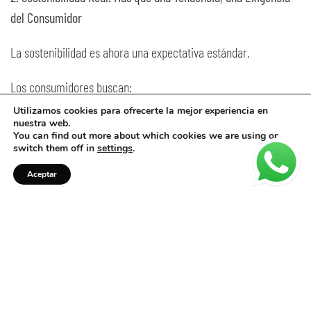
del Consumidor
La sostenibilidad es ahora una expectativa estándar.
Los consumidores buscan:
Utilizamos cookies para ofrecerte la mejor experiencia en
fórmulas veganas y limpias
nuestra web.
You can find out more about which cookies we are using or
menor impacto ambiental
switch them off in
settings
.
ingredientes trazables
Aceptar
envases responsables
seguridad en la aplicación
Lo que veremos en el sector profesional:
✔ Fórmulas veganas y libres de químicos agresivos
✔ Envases inteligentes y reciclables