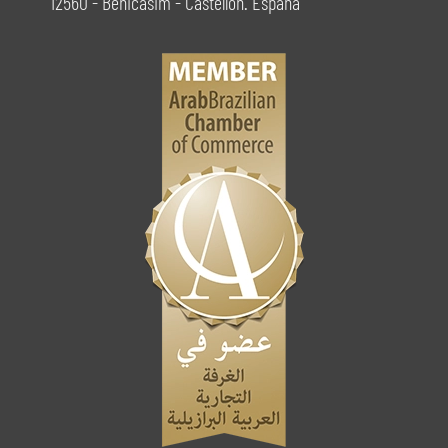
12560 - Benicasim - Castellón. España