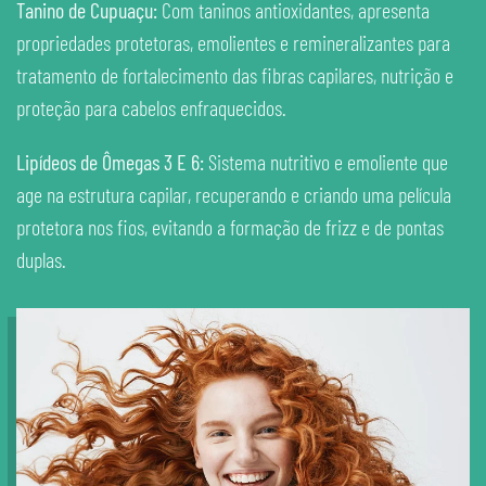
Tanino de Cupuaçu:
Com taninos antioxidantes, apresenta
propriedades protetoras, emolientes e remineralizantes para
tratamento de fortalecimento das fibras capilares, nutrição e
proteção para cabelos enfraquecidos.
Lipídeos de Ômegas 3 E 6:
Sistema nutritivo e emoliente que
age na estrutura capilar, recuperando e criando uma película
protetora nos fios, evitando a formação de frizz e de pontas
duplas.