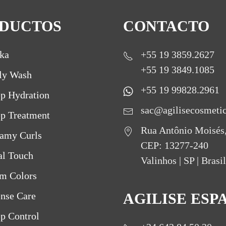
DUCTOS
CONTACTO
ka
+55 19 3859.2627
+55 19 3849.1085
ly Wash
+55 19 99828.2961
p Hydration
sac@agilisecosmeti
p Treatment
Rua Antônio Moisés
amy Curls
CEP: 13277-240
al Touch
Valinhos | SP | Brasil
m Colors
ense Care
AGILISE ESP
p Control