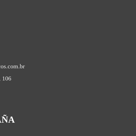
cos.com.br
, 106
AÑA