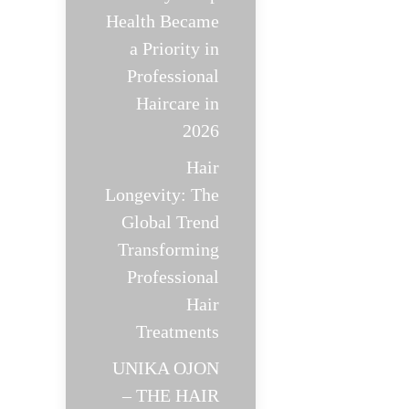
Health Became
a Priority in
Professional
Haircare in
2026
Hair
Longevity: The
Global Trend
Transforming
Professional
Hair
Treatments
UNIKA OJON
– THE HAIR