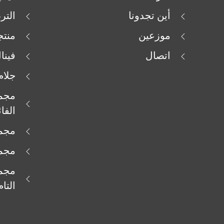
أين تجدونا
التر
موزعين
منتج
اتصال
فينا
جلام
مجمو
الفا
مجمو
مجمو
مجمو
التام