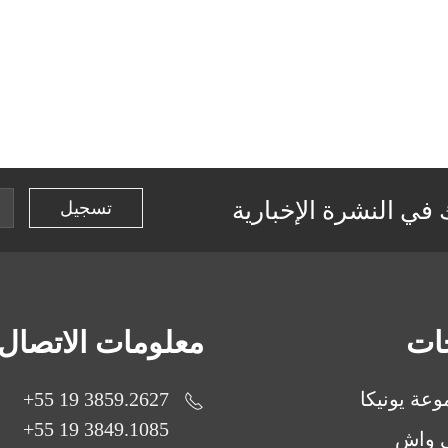
في النشرة الإخبارية
جات
معلومات الاتصال
عة يونيكا
3859.2627 19 55+
3849.1085 19 55+
ي واش