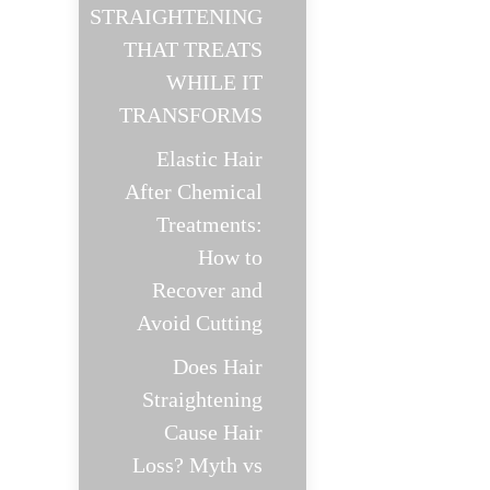
STRAIGHTENING
THAT TREATS
WHILE IT
TRANSFORMS
Elastic Hair
After Chemical
Treatments:
How to
Recover and
Avoid Cutting
Does Hair
Straightening
Cause Hair
Loss? Myth vs