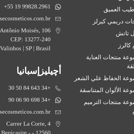
99828.2961 19 55+
طيب العميق
secosmeticos.com.br
ات دريمي كيرلز
Antônio Moisés, 106
ل تاتش
CEP: 13277-240
 كالرز
Valinhos | SP | Brasil
عة منتجات العناية
ئقة
أچيليزإسبانيا
عة الحفاظ علي الشعر
+34 643 84 50 30
عة الألوان المتناسقة
+34 698 90 06 90
عة منتجات الترميم
secosmeticos.com.br
Carrer La Corte, 4
12560 - Benicasim -