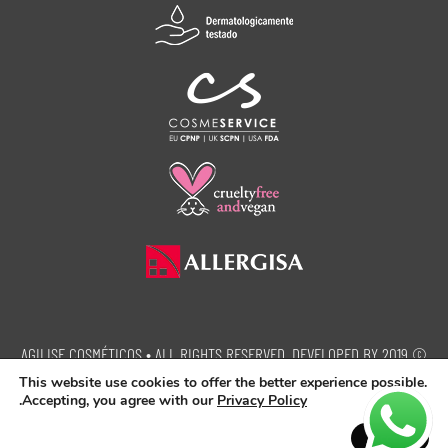
© 2019 AGILISE COSMÉTICOS • ALL RIGHTS RESERVED. DEVELOPED BY
SEMEIA PROPAGANDA.
This website use cookies to offer the better experience possible.
.
Accepting, you agree with our
Privacy Policy
This site is protected by reCAPTCHA and the Google.
Privacy Policy
and
Terms of Service
apply.
Accept