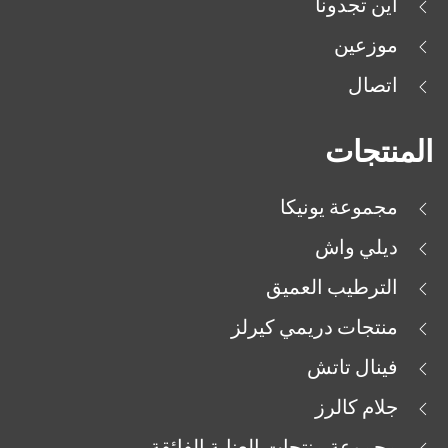
أين تجدونا
موزعين
اتصال
المنتجات
مجموعة يونيكا
ديلي واش
الترطيب العميق
منتجات دريمي كيرلز
فينال تاتش
جلام كالرز
مجموعة منتجات العناية الفائقة