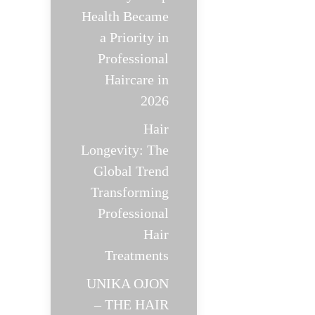
Health Became
a Priority in
Professional
Haircare in
2026
Hair
Longevity: The
Global Trend
Transforming
Professional
Hair
Treatments
UNIKA OJON
– THE HAIR