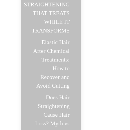
STRAIGHTENING
THAT TREATS
WHILE IT
TRANSFORMS
Elastic Hair
After Chemical
Treatments:
How to
Recover and
Avoid Cutting
Does Hair
Straightening
Cause Hair
Loss? Myth vs