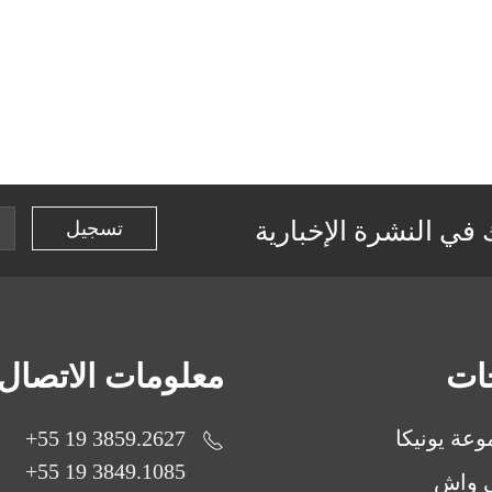
في النشرة الإخبارية
جات
معلومات الاتصال
عة يونيكا
3859.2627 19 55+
3849.1085 19 55+
ي واش