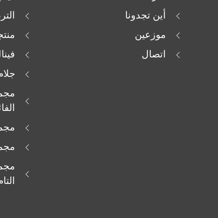
أين تجدونا
التر
موزعين
منتج
اتصال
فينا
جلام
مجمو
الفا
مجمو
مجمو
مجمو
التام