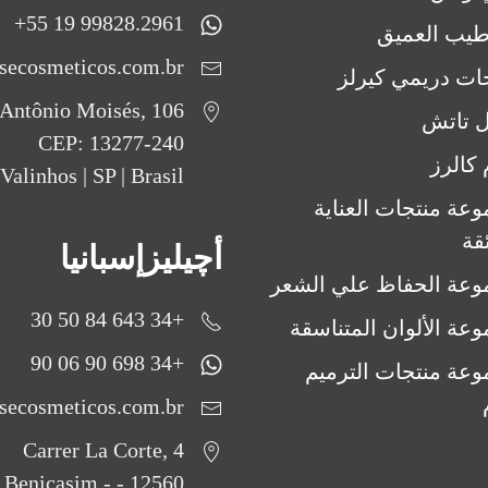
99828.2961 19 55+
طيب العميق
secosmeticos.com.br
ات دريمي كيرلز
Antônio Moisés, 106
ل تاتش
CEP: 13277-240
 كالرز
Valinhos | SP | Brasil
عة منتجات العناية
ئقة
أچيليزإسبانيا
عة الحفاظ علي الشعر
+34 643 84 50 30
عة الألوان المتناسقة
+34 698 90 06 90
عة منتجات الترميم
secosmeticos.com.br
Carrer La Corte, 4
12560 - Benicasim -