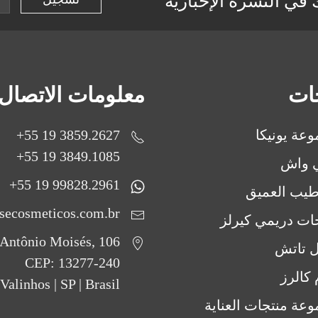
في النشرة الإخبارية
جات
معلومات الاتصال
عة يونيكا
3859.2627 19 55+
3849.1085 19 55+
ي واش
99828.2961 19 55+
طيب العميق
secosmeticos.com.br
ات دريمي كيرلز
Antônio Moisés, 106
ل تاتش
CEP: 13277-240
 كالرز
Valinhos | SP | Brasil
عة منتجات العناية