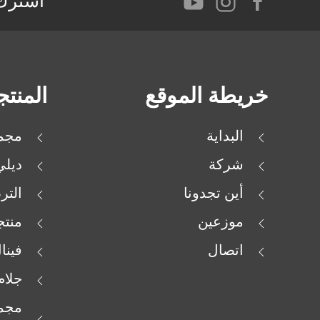
اشترك 
خريطة الموقع
المنت
البداية
مجمو
شركة
ديل
أين تجدونا
التر
موزعين
منتج
اتصال
فينا
جلام
مجمو