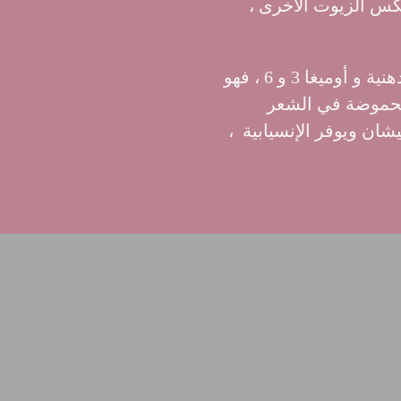
كس الزيوت الأخرى ،
مستخلص بذر الكتان: غني بالألياف وأحماض الدهنية و أوميغا 3 و 6 ، فهو
الحموضة في الشعر
ان ويوفر الإنسيابية ،