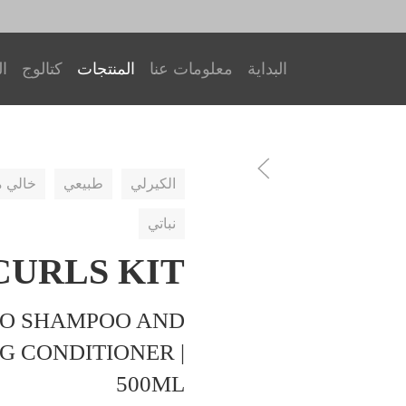
البداية
معلومات عنا
المنتجات
كتالوج
ال
الكيرلي
طبيعي
خالي م
نباتي
URLS KIT
O SHAMPOO AND
G CONDITIONER |
500ML