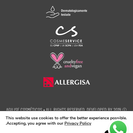
© 2019 AGILISE COSMÉTICOS • ALL RIGHTS RESERVED. DEVELOPED BY
SEMEIA PROPAGANDA.
This website use cookies to offer the better experience possible.
.
Accepting, you agree with our
Privacy Policy
This site is protected by reCAPTCHA and the Google.
Privacy Policy
and
Terms of Service
apply.