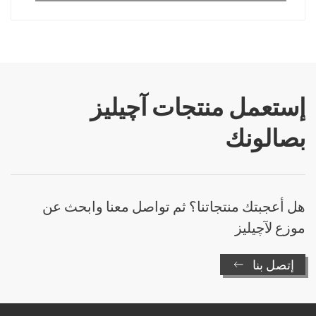
إستعمل منتجات آچيليز
بصالونك
هل أعجبتك منتجاتنا؟ ثم تواصل معنا وابحث عن
موزع لآچيليز
إتصل بنا