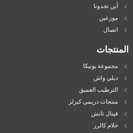
أين تجدونا
موزعين
اتصال
المنتجات
مجموعة يونيكا
ديلي واش
الترطيب العميق
منتجات دريمي كيرلز
فينال تاتش
جلام كالرز