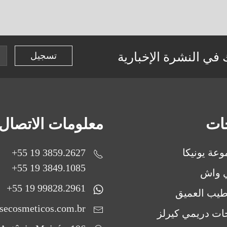
في النشرة الإخبارية
جات
معلومات الاتصال
عة يونيكا
3859.2627 19 55+
3849.1085 19 55+
ي واش
99828.2961 19 55+
طيب العميق
secosmeticos.com.br
ات دريمي كيرلز