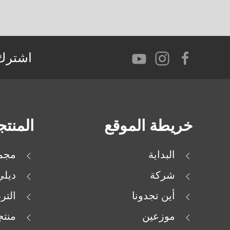
اشترك 
خريطة الموقع
المنت
البداية
مجمو
شركة
ديل
أين تجدونا
التر
موزعين
منتج