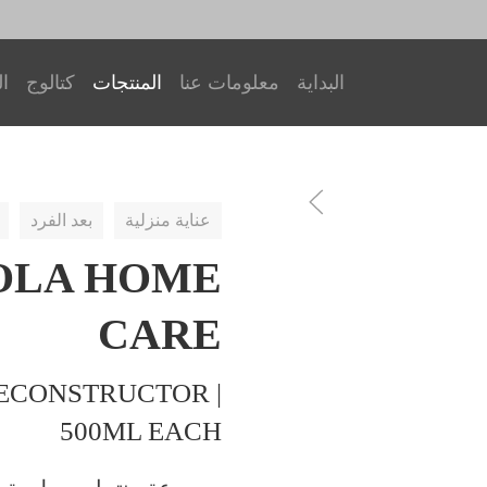
البداية
معلومات عنا
المنتجات
كتالوج
ال
عناية منزلية
بعد الفرد
OLA HOME
CARE
ECONSTRUCTOR |
500ML EACH